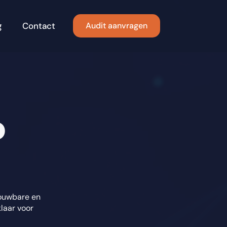
g
Contact
Audit aanvragen
D
rouwbare en
klaar voor