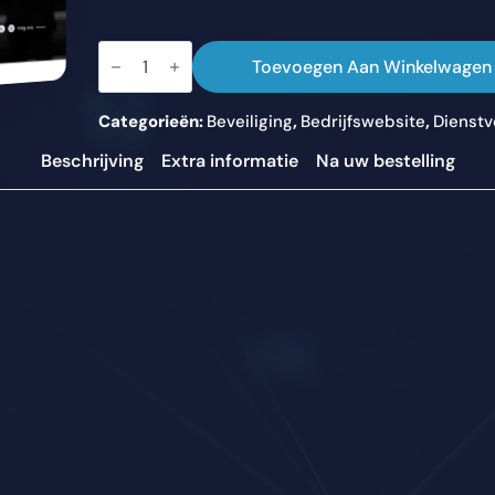
HEALTH
SHIELD
Toevoegen Aan Winkelwagen
aantal
Categorieën:
Beveiliging
,
Bedrijfswebsite
,
Dienstv
Beschrijving
Extra informatie
Na uw bestelling