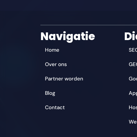
Navigatie
Di
Home
SE
Over ons
GE
Partner worden
Go
Blog
Ap
Contact
Ho
We