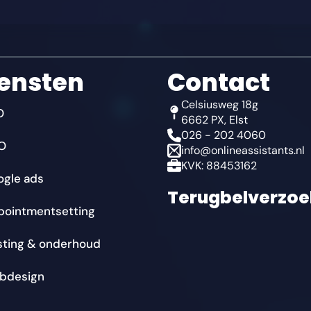
ensten
Contact
Celsiusweg 18g
O
6662 PX, Elst
026 - 202 4060
O
info@onlineassistants.nl
KVK: 88453162
ogle ads
Terugbelverzoe
pointmentsetting
sting & onderhoud
bdesign