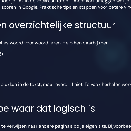
nder je link in de zoekresultaten – moet kort uitleggen wat j
ie scoren in Google. Praktische tips en stappen voor betere vi
n overzichtelijke structuur
alles woord voor woord lezen. Help hen daarbij met:
3)
plekken in de tekst, maar overdrijf niet. Te vaak herhalen wer
toe waar dat logisch is
te verwijzen naar andere pagina’s op je eigen site. Bijvoorbe