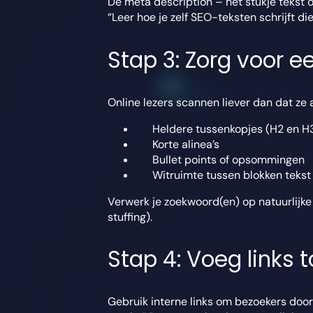
De meta description – het stukje tekst o
“Leer hoe je zelf SEO-teksten schrijft d
Stap 3: Zorg voor ee
Online lezers scannen liever dan dat ze 
Heldere tussenkopjes (H2 en H
Korte alinea’s
Bullet points of opsommingen
Witruimte tussen blokken tekst
Verwerk je zoekwoord(en) op natuurlijke 
stuffing).
Stap 4: Voeg links 
Gebruik interne links om bezoekers door 