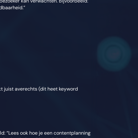
e bezoeker kan verwachten. Bijvoorbeeld:
ndbaarheid.”
kt juist averechts (dit heet keyword
eld: “Lees ook hoe je een contentplanning