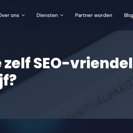
Over ons
Diensten
Partner worden
Blo
e zelf SEO-vriende
jf?