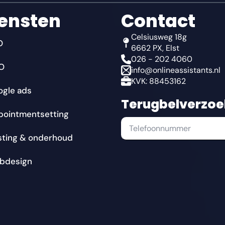
ensten
Contact
Celsiusweg 18g
O
6662 PX, Elst
026 - 202 4060
O
info@onlineassistants.nl
KVK: 88453162
ogle ads
Terugbelverzoe
pointmentsetting
sting & onderhoud
bdesign